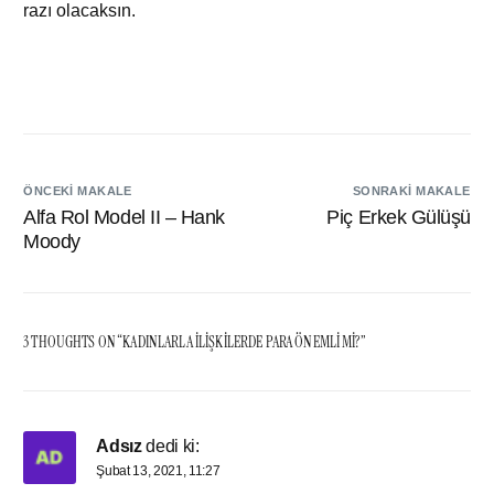
razı olacaksın.
ÖNCEKI MAKALE
SONRAKI MAKALE
Alfa Rol Model II – Hank
Piç Erkek Gülüşü
Moody
3 THOUGHTS ON “
KADINLARLA İLIŞKILERDE PARA ÖNEMLI MI?
”
Adsız
dedi ki:
Şubat 13, 2021, 11:27