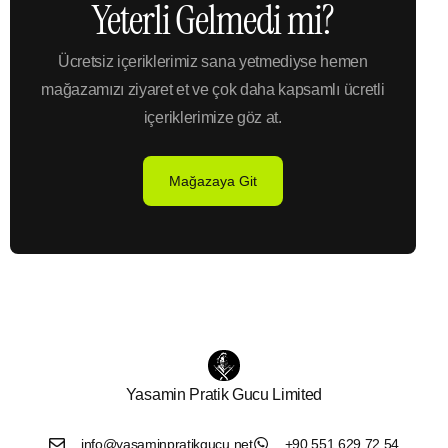
Yeterli Gelmedi mi?
Ücretsiz içeriklerimiz sana yetmediyse hemen
mağazamızı ziyaret et ve çok daha kapsamlı ücretli
içeriklerimize göz at.
Mağazaya Git
Yasamin Pratik Gucu Limited
info@yasaminpratikgucu.net
+90 551 629 72 54