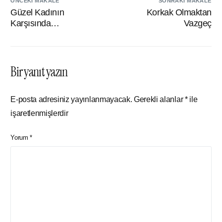
ÖNCEKI MAKALE
SONRAKI MAKALE
Güzel Kadının
Korkak Olmaktan
Karşısında
Vazgeç
Betalaşmanın 5 Sebebi
Bir yanıt yazın
E-posta adresiniz yayınlanmayacak.
Gerekli alanlar
*
ile
işaretlenmişlerdir
Yorum
*