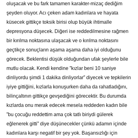
oluşacak ve bu fark tamamen karakter-mizaç dediğim
şeyden oluyor. Acı çeken adam kadınlara ve hayata
küsecek gittikçe toksik birisi olup büyük ihtimalle
depresyona düşecek. Diğeri ise reddedilmesine rağmen
bir kırılma noktasına ulaşacak ve o kırılma noktasını
geçtikçe sonuçların aşama aşama daha iyi olduğunu
görecek. Beklentisi düşük olduğundan ufak şeylerle bile
mutlu olacak. Kendi kendine ”kızlar beni 10 saniye
dinliyordu şimdi 1 dakika dinliyorlar” diyecek ve tepkilerin
iyiye gittiğini, kızlarla konuşurken daha da rahatladığını,
bilinçaltının gittikçe gevşediğini görecektir. Bu durumda
kızlarda onu merak edecek mesela reddeden kadın bile
”bu çocuğu reddettim ama çok tatlı biriydi gülerek
eğlenerek gitti” diye düşünecekler çünkü adamın içinde
kadınlara karşı negatif bir şey yok. Başarısızlığı için