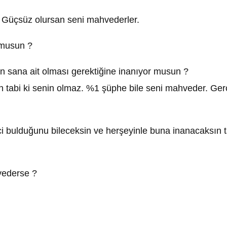
. Güçsüz olursan seni mahvederler.
r musun ?
n sana ait olması gerektiğine inanıyor musun ?
abi ki senin olmaz. %1 şüphe bile seni mahveder. Gerç
ici bulduğunu bileceksin ve herşeyinle buna inanacaksı
vederse ?