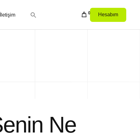
0
Hesabım
İletişim
Senin Ne