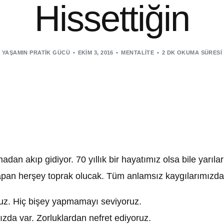
Hissettiğin
YAŞAMIN PRATIK GÜCÜ
EKIM 3, 2016
MENTALITE
2 DK OKUMA SÜRESI
dan akıp gidiyor. 70 yıllık bir hayatımız olsa bile yarıl
 yapan herşey toprak olucak. Tüm anlamsız kaygılarımızda
ruz. Hiç bişey yapmamayı seviyoruz.
zda var. Zorluklardan nefret ediyoruz.