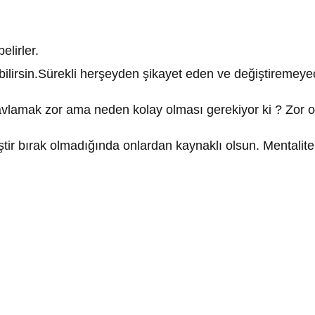
lirler.
abilirsin.Sürekli herşeyden şikayet eden ve değiştiremeyec
ı tavlamak zor ama neden kolay olması gerekiyor ki ? Zor
ştir bırak olmadığında onlardan kaynaklı olsun. Mentaliteni 