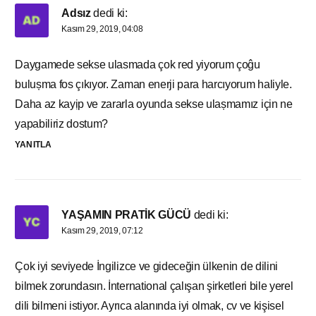
Adsız
dedi ki:
Kasım 29, 2019, 04:08
Daygamede sekse ulasmada çok red yiyorum çoĝu
bulușma fos çıkıyor. Zaman enerji para harcıyorum haliyle.
Daha az kayịp ve zararla oyunda sekse ulașmamız için ne
yapabiliriz dostum?
YANITLA
YAŞAMIN PRATİK GÜCÜ
dedi ki:
Kasım 29, 2019, 07:12
Çok iyi seviyede İngilizce ve gideceğin ülkenin de dilini
bilmek zorundasın. İnternational çalışan şirketleri bile yerel
dili bilmeni istiyor. Ayrıca alanında iyi olmak, cv ve kişisel