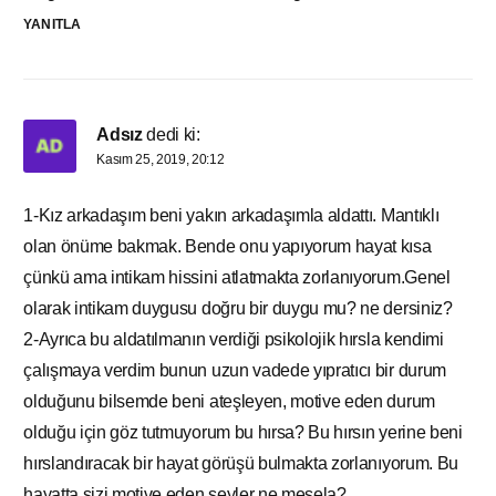
YANITLA
Adsız
dedi ki:
Kasım 25, 2019, 20:12
1-Kız arkadaşım beni yakın arkadaşımla aldattı. Mantıklı
olan önüme bakmak. Bende onu yapıyorum hayat kısa
çünkü ama intikam hissini atlatmakta zorlanıyorum.Genel
olarak intikam duygusu doğru bir duygu mu? ne dersiniz?
2-Ayrıca bu aldatılmanın verdiği psikolojik hırsla kendimi
çalışmaya verdim bunun uzun vadede yıpratıcı bir durum
olduğunu bilsemde beni ateşleyen, motive eden durum
olduğu için göz tutmuyorum bu hırsa? Bu hırsın yerine beni
hırslandıracak bir hayat görüşü bulmakta zorlanıyorum. Bu
hayatta sizi motive eden şeyler ne mesela?