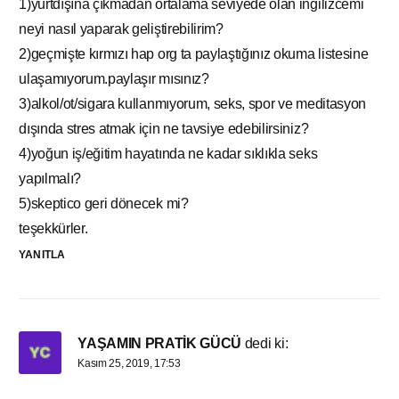
1)yurtdışına çıkmadan ortalama seviyede olan ingilizcemi
neyi nasıl yaparak geliştirebilirim?
2)geçmişte kırmızı hap org ta paylaştığınız okuma listesine
ulaşamıyorum.paylaşır mısınız?
3)alkol/ot/sigara kullanmıyorum, seks, spor ve meditasyon
dışında stres atmak için ne tavsiye edebilirsiniz?
4)yoğun iş/eğitim hayatında ne kadar sıklıkla seks
yapılmalı?
5)skeptico geri dönecek mi?
teşekkürler.
YANITLA
YAŞAMIN PRATİK GÜCÜ
dedi ki:
Kasım 25, 2019, 17:53