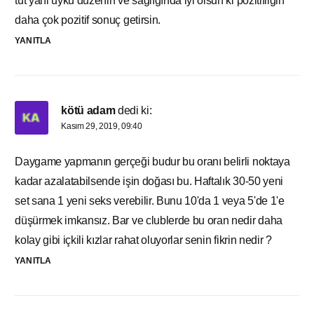
tut yani uyku düzenin ve sağlığında iyi olsun ki pozitifliğin
daha çok pozitif sonuç getirsin.
YANITLA
kötü adam
dedi ki:
Kasım 29, 2019, 09:40
Daygame yapmanın gerçeği budur bu oranı belirli noktaya
kadar azalatabilsende işin doğası bu. Haftalık 30-50 yeni
set sana 1 yeni seks verebilir. Bunu 10'da 1 veya 5'de 1'e
düşürmek imkansız. Bar ve clublerde bu oran nedir daha
kolay gibi içkili kızlar rahat oluyorlar senin fikrin nedir ?
YANITLA