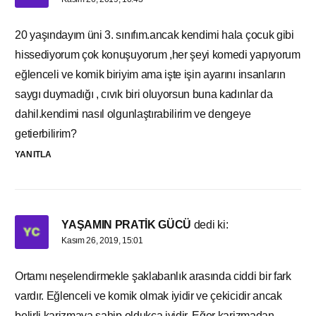
20 yaşındayım üni 3. sınıfım.ancak kendimi hala çocuk gibi
hissediyorum çok konuşuyorum ,her şeyi komedi yapıyorum
eğlenceli ve komik biriyim ama işte işin ayarını insanların
saygı duymadığı , cıvık biri oluyorsun buna kadınlar da
dahil.kendimi nasıl olgunlaştırabilirim ve dengeye
getierbilirim?
YANITLA
YAŞAMIN PRATİK GÜCÜ
dedi ki:
Kasım 26, 2019, 15:01
Ortamı neşelendirmekle şaklabanlık arasında ciddi bir fark
vardır. Eğlenceli ve komik olmak iyidir ve çekicidir ancak
belirli karizmaya sahip oldukça iyidir. Eğer karizmadan