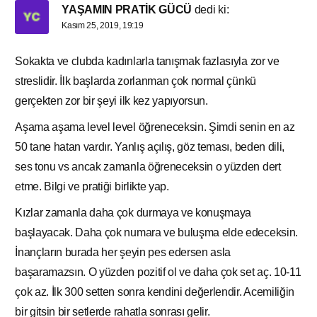
YAŞAMIN PRATİK GÜCÜ
dedi ki:
Kasım 25, 2019, 19:19
Sokakta ve clubda kadınlarla tanışmak fazlasıyla zor ve
streslidir. İlk başlarda zorlanman çok normal çünkü
gerçekten zor bir şeyi ilk kez yapıyorsun.
Aşama aşama level level öğreneceksin. Şimdi senin en az
50 tane hatan vardır. Yanlış açılış, göz teması, beden dili,
ses tonu vs ancak zamanla öğreneceksin o yüzden dert
etme. Bilgi ve pratiği birlikte yap.
Kızlar zamanla daha çok durmaya ve konuşmaya
başlayacak. Daha çok numara ve buluşma elde edeceksin.
İnançların burada her şeyin pes edersen asla
başaramazsın. O yüzden pozitif ol ve daha çok set aç. 10-11
çok az. İlk 300 setten sonra kendini değerlendir. Acemiliğin
bir gitsin bir setlerde rahatla sonrası gelir.