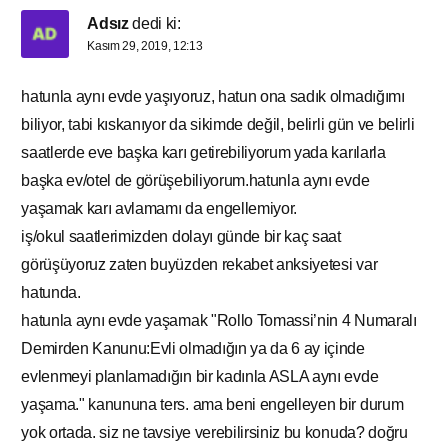
Adsız
dedi ki:
Kasım 29, 2019, 12:13
hatunla aynı evde yaşıyoruz, hatun ona sadık olmadığımı
biliyor, tabi kıskanıyor da sikimde değil, belirli gün ve belirli
saatlerde eve başka karı getirebiliyorum yada karılarla
başka ev/otel de görüşebiliyorum.hatunla aynı evde
yaşamak karı avlamamı da engellemiyor.
iş/okul saatlerimizden dolayı günde bir kaç saat
görüşüyoruz zaten buyüzden rekabet anksiyetesi var
hatunda.
hatunla aynı evde yaşamak "Rollo Tomassi’nin 4 Numaralı
Demirden Kanunu:Evli olmadığın ya da 6 ay içinde
evlenmeyi planlamadığın bir kadınla ASLA aynı evde
yaşama." kanununa ters. ama beni engelleyen bir durum
yok ortada. siz ne tavsiye verebilirsiniz bu konuda? doğru