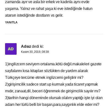
zamanda ayır ve asla bir erkek ve kadınla aynı evde
yaşama. Yalnız ve rahat yaşa ki eve istediğinde hatun
atarsın istediğinde dostların vs gelir.
YANITLA
Adsız
dedi ki:
Kasım 30, 2019, 08:38
1)ingilizcem seviyem ortalama.kötü değil.makaleleri gazete
sayfalarını kısa kitapları sözlükten de yardım alarak
Türkçeye tercüme etmek inglizcemi geliştirir mi?
2)girişimcilik sadece start up kurmak yada ticaret yapmak
mıdır, zanaat,dil, beceri öğrenmek de girişimcilik sayılır mı?
3)tarihin hangi döneminde olursak olalım yaptığı işte iyi olan
adam her türlü belli bir başarı,para,saygınlık elde eder mi?