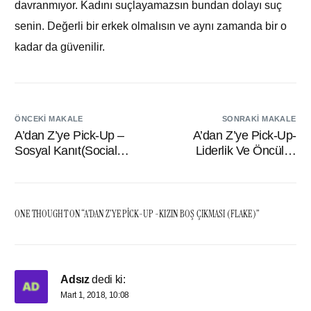
davranmıyor. Kadını suçlayamazsın bundan dolayı suç
senin. Değerli bir erkek olmalısın ve aynı zamanda bir o
kadar da güvenilir.
ÖNCEKI MAKALE
SONRAKI MAKALE
A’dan Z’ye Pick-Up –
A’dan Z’ye Pick-Up-
Sosyal Kanıt(Social
Liderlik Ve Öncülük
Proof)
Etmek (Leadership And
Lead)
ONE THOUGHT ON “
A’DAN Z’YE PICK-UP -KIZIN BOŞ ÇIKMASI (FLAKE)
”
Adsız
dedi ki:
Mart 1, 2018, 10:08