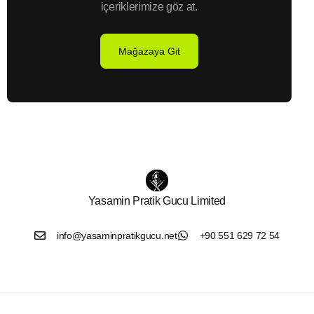
içeriklerimize göz at.
Mağazaya Git
Yasamin Pratik Gucu Limited
info@yasaminpratikgucu.net
+90 551 629 72 54