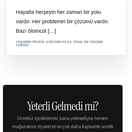
Hayatta herşeyin her zaman bir yolu
vardır. Her problemin bir çözümü vardır.
Bazı ölümcül […]
YAŞAMIN PRATIK GÜCÜ
MAYIS 22, 2016
2 DK OKUMA
SÜRESI
Yeterli Gelmedi mi?
Ücretsiz içeriklerimiz sana yetmediyse hemen
mağazamızı ziyaret et ve çok daha kapsamlı ücretli