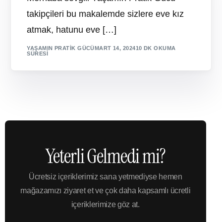
takipçileri bu makalemde sizlere eve kız
atmak, hatunu eve […]
YAŞAMIN PRATIK GÜCÜ
MART 14, 2024
10 DK OKUMA
SÜRESI
Yeterli Gelmedi mi?
Ücretsiz içeriklerimiz sana yetmediyse hemen
mağazamızı ziyaret et ve çok daha kapsamlı ücretli
içeriklerimize göz at.