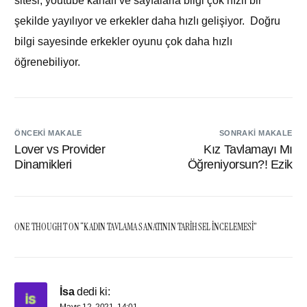
sitesi, youtube kanalı ve sayfalarla bilgi çok hızlı bir
şekilde yayılıyor ve erkekler daha hızlı gelişiyor. Doğru
bilgi sayesinde erkekler oyunu çok daha hızlı
öğrenebiliyor.
ÖNCEKI MAKALE
SONRAKI MAKALE
Lover vs Provider
Kız Tavlamayı Mı
Dinamikleri
Öğreniyorsun?! Ezik
ONE THOUGHT ON “
KADIN TAVLAMA SANATININ TARIHSEL İNCELEMESI
”
İsa
dedi ki:
Mayıs 12, 2021, 14:01