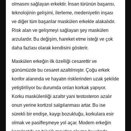
olmasını sağlayan erkektir. İnsan türünün başarısı,
teknolojinin gelişimi, ilerleme, medeniyetin inşası
ve diğer tüm başarılar maskülen erkekle alakalıdır.
Risk alan ve gelişmeyi sağlayan şey maskülen
arzulardır. Bu değişim, hareket etme isteği ve çok
daha fazlası olarak kendisini gösterir.
Maskülen erkeğin ilk özelliği cesarettir ve
günümüzde bu cesaret azaltılmıştır. Çoğu erkek
konfor alanında ve hayatın risklerinden uzak şekilde
yetiştiriliyor bu durumda onları korkak yapıyor.
Korku maskülenliği azaltır yani testosteron azalır
onun yerine kortizol salgılanması artar. Bu ise
sürekli bir endişe, kaygı bozukluğu, korkulara esir
olmak ve pasifleşmeye yol açar. Modern erkeğin