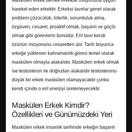
Maskülen erkek demek erkeklik misyonuna uygun
hareket eden erkektir. Erkeksi tavırlar genel olarak
problem çözücülük, liderlik, sorumluluk alma,
özgüven, cesaret, proaktif olmak, başarılı ve güçlü
olmak gibi görevlerin tümüdür. Eril tavır kendi
özünün misyonunu cesaretten alır. Tarih boyunca
erkeğe yüklenen kahramanlık görevi temel olarak
maskülen olmayla alakalıdır. Maskülen erkek olmak
ise testosteron ile doğrudan alakalıdır testosteronu
düşük bir erkek maskülen olamayacaktır çünkü
kendi içinde o eril enerjiyi üretemeyecektir.
Maskülen Erkek Kimdir?
Özellikleri ve Günümüzdeki Yeri
Maskülen erkek insanlık tarihinde erkeğin başarılı