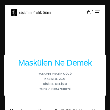
0
Maskülen Ne Demek
YAŞAMIN PRATIK GÜCÜ
KASIM 11, 2025
KIŞISEL GELIŞIM
20 DK OKUMA SÜRESI