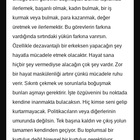
ilerlemek, başarılı olmak, kadın bulmak, bir iş
kurmak veya bulmak, para kazanmak, değer
üretmek ve ilerlemektir. Bu görevlerin farkına
vardığında sırtındaki yükün farkına varırsın.
Özellikle dezavantajlı bir erkeksen yapacağın şey
hayatla mücadele etmek olacaktır. Hayat sana
hiçbir şey vermediyse alacağın çok şey vardır. Zor
bir hayat maskülenliği artırır çünkü mücadele ruhu
verir. Sıkıntı çekmek ve sorunlarla boğuşmak
bunları aşmayı gerektirir. İşte özgüvenini bu noktada
kendine inanmakta bulacaksın. Hiç kimse seni gelip
kurtarmayacak. Politikacıların veya diğerlerinin
umurunda değilsin. Tek başına kaldın ve çıkış yolun
tamamen kendinden geçiyor. Bu toplumsal bir
kurtuluş değil bireysel bir kurtuluş gerektiriyor.