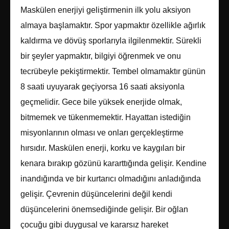
Maskülen enerjiyi geliştirmenin ilk yolu aksiyon
almaya başlamaktır. Spor yapmaktır özellikle ağırlık
kaldırma ve dövüş sporlarıyla ilgilenmektir. Sürekli
bir şeyler yapmaktır, bilgiyi öğrenmek ve onu
tecrübeyle pekiştirmektir. Tembel olmamaktır günün
8 saati uyuyarak geçiyorsa 16 saati aksiyonla
geçmelidir. Gece bile yüksek enerjide olmak,
bitmemek ve tükenmemektir. Hayattan istediğin
misyonlarının olması ve onları gerçekleştirme
hırsıdır. Maskülen enerji, korku ve kaygıları bir
kenara bırakıp gözünü kararttığında gelişir. Kendine
inandığında ve bir kurtarıcı olmadığını anladığında
gelişir. Çevrenin düşüncelerini değil kendi
düşüncelerini önemsediğinde gelişir. Bir oğlan
çocuğu gibi duygusal ve kararsız hareket