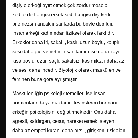
dişiyle erkeği ayırt etmek çok zordur mesela
kedilerde hangisi erkek kedi hangisi dişi kedi
bilemezsin ancak insanlarda bu böyle değildir.
İnsan erkeği kadınından fiziksel olarak farklıdır.
Erkekler daha iri, sakallı, kaslı, uzun boylu, kalıplı,
sesi daha gür ve nettir. İnsan kadını ise daha zayıf,
kısa boylu, uzun saçlı, sakalsız, kas miktarı daha az
ve sesi daha incedir. Biyolojik olarak maskülen ve
feminen buna göre ayrışmıştır.
Maskülenliğin psikolojik temelleri ise insan
hormonlarında yatmaktadır. Testosteron hormonu
erkeğin psikolojisini değiştirmektedir. Onu daha
agresif, saldırgan, cesur, hareket etmek isteyen,
daha az empati kuran, daha hırslı, girişken, risk alan