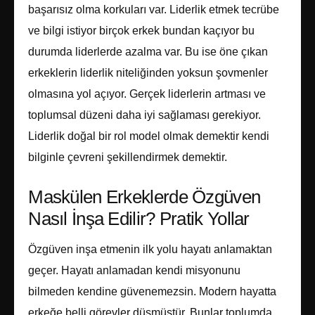
başarısız olma korkuları var. Liderlik etmek tecrübe
ve bilgi istiyor birçok erkek bundan kaçıyor bu
durumda liderlerde azalma var. Bu ise öne çıkan
erkeklerin liderlik niteliğinden yoksun şovmenler
olmasına yol açıyor. Gerçek liderlerin artması ve
toplumsal düzeni daha iyi sağlaması gerekiyor.
Liderlik doğal bir rol model olmak demektir kendi
bilginle çevreni şekillendirmek demektir.
Maskülen Erkeklerde Özgüven
Nasıl İnşa Edilir? Pratik Yollar
Özgüven inşa etmenin ilk yolu hayatı anlamaktan
geçer. Hayatı anlamadan kendi misyonunu
bilmeden kendine güvenemezsin. Modern hayatta
erkeğe belli görevler düşmüştür. Bunlar toplumda