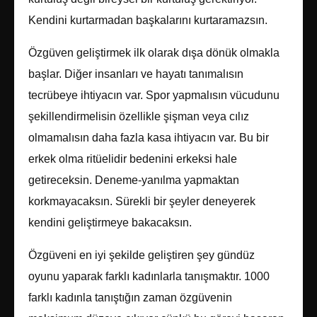
Kendini kurtarmadan başkalarını kurtaramazsın.
Özgüven geliştirmek ilk olarak dışa dönük olmakla
başlar. Diğer insanları ve hayatı tanımalısın
tecrübeye ihtiyacın var. Spor yapmalısın vücudunu
şekillendirmelisin özellikle şişman veya cılız
olmamalısın daha fazla kasa ihtiyacın var. Bu bir
erkek olma ritüelidir bedenini erkeksi hale
getireceksin. Deneme-yanılma yapmaktan
korkmayacaksın. Sürekli bir şeyler deneyerek
kendini geliştirmeye bakacaksın.
Özgüveni en iyi şekilde geliştiren şey gündüz
oyunu yaparak farklı kadınlarla tanışmaktır. 1000
farklı kadınla tanıştığın zaman özgüvenin