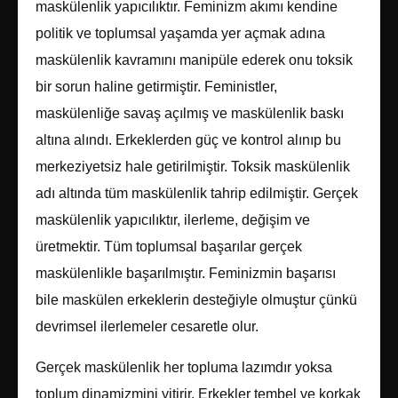
maskülenlik yapıcılıktır. Feminizm akımı kendine
politik ve toplumsal yaşamda yer açmak adına
maskülenlik kavramını manipüle ederek onu toksik
bir sorun haline getirmiştir. Feministler,
maskülenliğe savaş açılmış ve maskülenlik baskı
altına alındı. Erkeklerden güç ve kontrol alınıp bu
merkeziyetsiz hale getirilmiştir. Toksik maskülenlik
adı altında tüm maskülenlik tahrip edilmiştir. Gerçek
maskülenlik yapıcılıktır, ilerleme, değişim ve
üretmektir. Tüm toplumsal başarılar gerçek
maskülenlikle başarılmıştır. Feminizmin başarısı
bile maskülen erkeklerin desteğiyle olmuştur çünkü
devrimsel ilerlemeler cesaretle olur.
Gerçek maskülenlik her topluma lazımdır yoksa
toplum dinamizmini yitirir. Erkekler tembel ve korkak