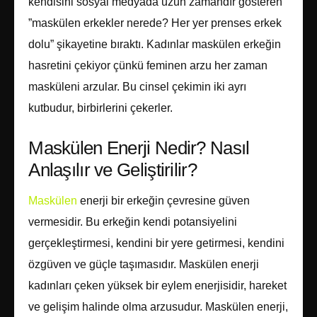
kendisini sosyal medyada uzun zamandır gösteren
”maskülen erkekler nerede? Her yer prenses erkek
dolu” şikayetine bıraktı. Kadınlar maskülen erkeğin
hasretini çekiyor çünkü feminen arzu her zaman
masküleni arzular. Bu cinsel çekimin iki ayrı
kutbudur, birbirlerini çekerler.
Maskülen Enerji Nedir? Nasıl
Anlaşılır ve Geliştirilir?
Maskülen
enerji bir erkeğin çevresine güven
vermesidir. Bu erkeğin kendi potansiyelini
gerçekleştirmesi, kendini bir yere getirmesi, kendini
özgüven ve güçle taşımasıdır. Maskülen enerji
kadınları çeken yüksek bir eylem enerjisidir, hareket
ve gelişim halinde olma arzusudur. Maskülen enerji,