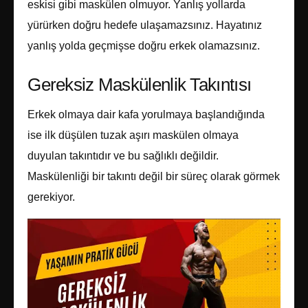
eskisi gibi maskülen olmuyor. Yanlış yollarda
yürürken doğru hedefe ulaşamazsınız. Hayatınız
yanlış yolda geçmişse doğru erkek olamazsınız.
Gereksiz Maskülenlik Takıntısı
Erkek olmaya dair kafa yorulmaya başlandığında
ise ilk düşülen tuzak aşırı maskülen olmaya
duyulan takıntıdır ve bu sağlıklı değildir.
Maskülenliği bir takıntı değil bir süreç olarak görmek
gerekiyor.