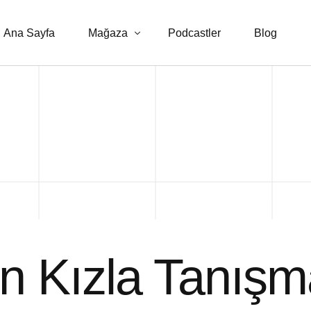
Ana Sayfa
Mağaza
Podcastler
Blog
E-kitaplar
Danışmanlık Hizmetleri
n Kızla Tanışma