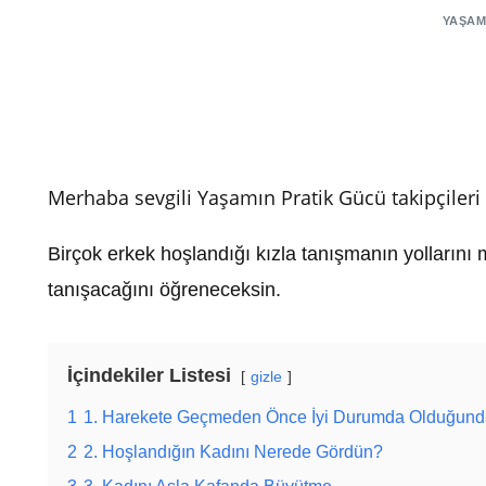
YAŞAM
Merhaba sevgili Yaşamın Pratik Gücü takipçiler
Birçok erkek hoşlandığı kızla tanışmanın yollarını
tanışacağını öğreneceksin.
İçindekiler Listesi
gizle
1
1. Harekete Geçmeden Önce İyi Durumda Olduğund
2
2. Hoşlandığın Kadını Nerede Gördün?
3
3. Kadını Asla Kafanda Büyütme