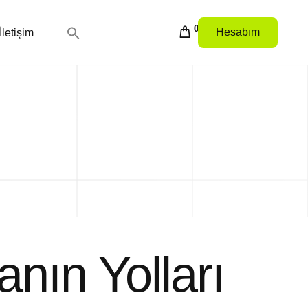
0
Hesabım
İletişim
nın Yolları