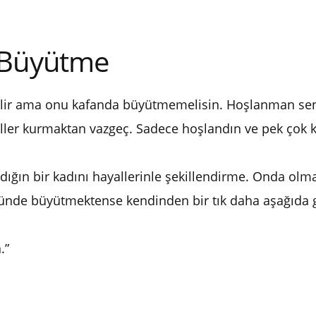
a Büyütme
lir ama onu kafanda büyütmemelisin. Hoşlanman seni
ller kurmaktan vazgeç. Sadece hoşlandın ve pek çok 
dığın bir kadını hayallerinle şekillendirme. Onda ol
ünde büyütmektense kendinden bir tık daha aşağıda g
.”