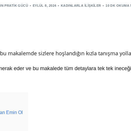
IN PRATIK GÜCÜ
EYLÜL 8, 2024
KADINLARLA İLIŞKILER
10 DK OKUMA 
i bu makalemde sizlere hoşlandığın kızla tanışma yol
 merak eder ve bu makalede tüm detaylara tek tek ineceği
an Emin Ol