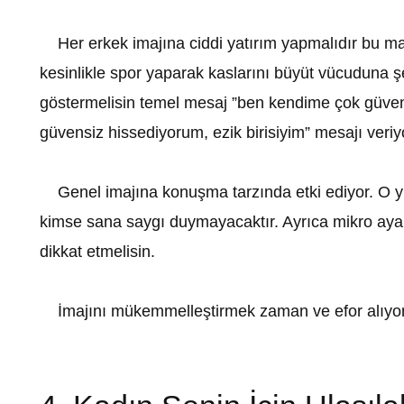
Her erkek imajına ciddi yatırım yapmalıdır bu mak
kesinlikle spor yaparak kaslarını büyüt vücuduna şek
göstermelisin temel mesaj ”ben kendime çok güveni
güvensiz hissediyorum, ezik birisiyim” mesajı veriy
Genel imajına konuşma tarzında etki ediyor. O yüzd
kimse sana saygı duymayacaktır. Ayrıca mikro ayar
dikkat etmelisin.
İmajını mükemmelleştirmek zaman ve efor alıyor an