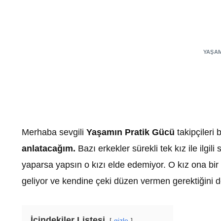
YAŞAM
Merhaba sevgili
Yaşamın Pratik Gücü
takipçileri
anlatacağım.
Bazı erkekler sürekli tek kız ile ilgi
yaparsa yapsın o kızı elde edemiyor. O kız ona bi
geliyor ve kendine çeki düzen vermen gerektiğini d
İçindekiler Listesi
gizle