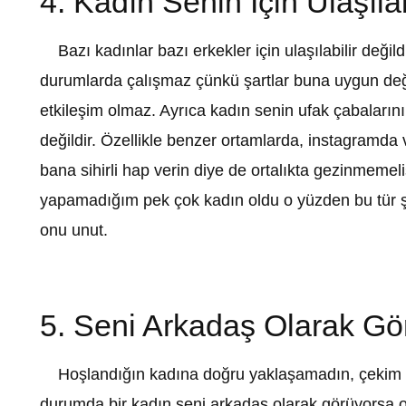
4. Kadın Senin İçin Ulaşılab
Bazı kadınlar bazı erkekler için ulaşılabilir deği
durumlarda çalışmaz çünkü şartlar buna uygun değ
etkileşim olmaz. Ayrıca kadın senin ufak çabalarını
değildir. Özellikle benzer ortamlarda, instagramd
bana sihirli hap verin diye de ortalıkta gezinmemelis
yapamadığım pek çok kadın oldu o yüzden bu tür ş
onu unut.
5. Seni Arkadaş Olarak Gö
Hoşlandığın kadına doğru yaklaşamadın, çekim o
durumda bir kadın seni arkadaş olarak görüyorsa o