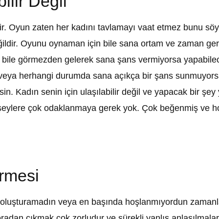
ilir Değil
ldir. Oyun zaten her kadını tavlamayı vaat etmez bunu söy
ildir. Oyunu oynaman için bile sana ortam ve zaman ger
 bile görmezden gelerek sana şans vermiyorsa yapabileceğ
a veya herhangi durumda sana açıkça bir şans sunmuyors
in. Kadın senin için ulaşılabilir değil ve yapacak bir şey 
eylere çok odaklanmaya gerek yok. Çok beğenmiş ve hoş
rmesi
luşturamadın veya en başında hoşlanmıyordun zamanla 
radan çıkmak çok zorludur ve sürekli yanlış anlaşılmalar