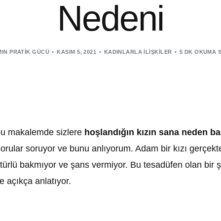
Nedeni
IN PRATIK GÜCÜ
KASIM 5, 2021
KADINLARLA İLIŞKILER
5 DK OKUMA 
 bu makalemde sizlere
hoşlandığın kızın sana neden ba
li sorular soruyor ve bunu anlıyorum. Adam bir kızı gerçe
r türlü bakmıyor ve şans vermiyor. Bu tesadüfen olan bi
e açıkça anlatıyor.