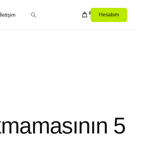
0
Hesabım
İletişim
kmamasının 5