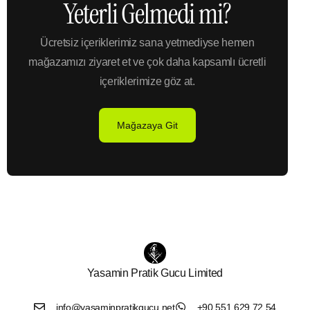
Yeterli Gelmedi mi?
Ücretsiz içeriklerimiz sana yetmediyse hemen
mağazamızı ziyaret et ve çok daha kapsamlı ücretli
içeriklerimize göz at.
Mağazaya Git
Yasamin Pratik Gucu Limited
info@yasaminpratikgucu.net
+90 551 629 72 54