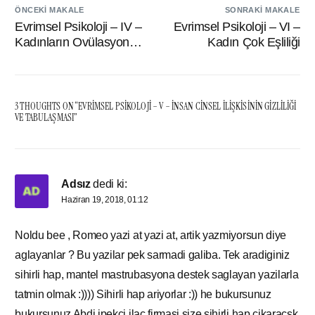
ÖNCEKI MAKALE
SONRAKI MAKALE
Evrimsel Psikoloji – IV –
Evrimsel Psikoloji – VI –
Kadınların Ovülasyon
Kadın Çok Eşliliği
Döneminin Gizli Olması
3 THOUGHTS ON “
EVRIMSEL PSIKOLOJI – V – İNSAN CINSEL İLIŞKISININ GIZLILIĞI
VE TABULAŞMASI
”
Adsız
dedi ki:
Haziran 19, 2018, 01:12
Noldu bee , Romeo yazi at yazi at, artik yazmiyorsun diye
aglayanlar ? Bu yazilar pek sarmadi galiba. Tek aradiginiz
sihirli hap, mantel mastrubasyona destek saglayan yazilarla
tatmin olmak :)))) Sihirli hap ariyorlar :)) he bukursunuz
bukursunuz Abdi ipekci ilac firmasi size sihirli hap cikaracsk