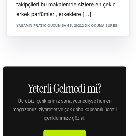
takipçileri bu makalemde sizlere en çekici
erkek parfümleri, erkeklere […]
YAŞAMIN PRATIK GÜCÜ
NISAN 5, 2021
2 DK OKUMA SÜRESI
Yeterli Gelmedi mi?
Ücretsiz içeriklerimiz sana yetmediyse hemen
mağazamızı ziyaret et ve çok daha kapsamlı ücretli
içeriklerimize göz at.