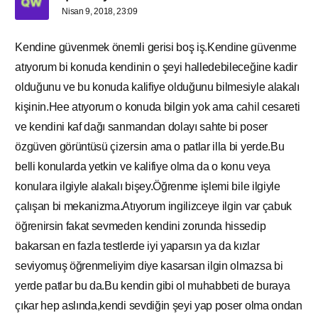
Nisan 9, 2018, 23:09
Kendine güvenmek önemli gerisi boş iş.Kendine güvenme
atıyorum bi konuda kendinin o şeyi halledebileceğine kadir
olduğunu ve bu konuda kalifiye olduğunu bilmesiyle alakalı
kişinin.Hee atıyorum o konuda bilgin yok ama cahil cesareti
ve kendini kaf dağı sanmandan dolayı sahte bi poser
özgüven görüntüsü çizersin ama o patlar illa bi yerde.Bu
belli konularda yetkin ve kalifiye olma da o konu veya
konulara ilgiyle alakalı bişey.Öğrenme işlemi bile ilgiyle
çalışan bi mekanizma.Atıyorum ingilizceye ilgin var çabuk
öğrenirsin fakat sevmeden kendini zorunda hissedip
bakarsan en fazla testlerde iyi yaparsın ya da kızlar
seviyomuş öğrenmeliyim diye kasarsan ilgin olmazsa bi
yerde patlar bu da.Bu kendin gibi ol muhabbeti de buraya
çıkar hep aslında,kendi sevdiğin şeyi yap poser olma ondan