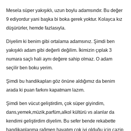
Mesela süper yakışıklı, uzun boylu adamsındır. Bu değer
9 ediyordur yani başka bi boka gerek yoktur. Kolayca kız
düşürürler, hemde fazlasıyla.
Diyelim ki benim gibi ortalama adamsınız. Şimdi ben
yakışıklı adam gibi değerli değilim. İkimizin çıplak 3
numara saçlı hali aynı değere sahip olmaz. O adam
seçilir ben boku yerim.
Şimdi bu handikapları göz önüne aldığımız da benim
arada ki puan farkını kapatmam lazım.
Şimdi ben vücut geliştirdim, çok süper giyindim,
dans,yemek,müzik,parfüm,alkol kültürü vs alanlar da
kendimi geliştirdim diyelim. Bu sefer bende rekabette
handikaplarıma rağmen hayatım çok iyi olduğu için cazip