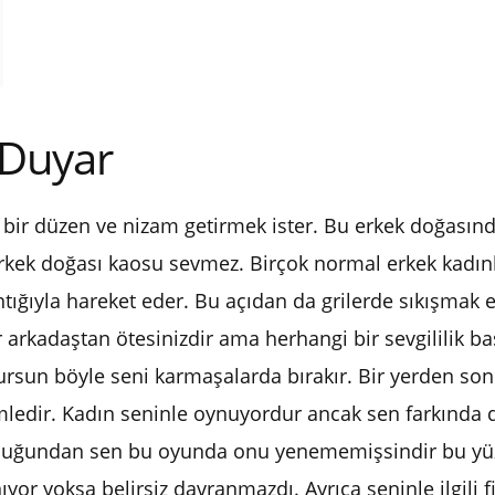
ç Duyar
 bir düzen ve nizam getirmek ister. Bu erkek doğasında
 erkek doğası kaosu sevmez. Birçok normal erkek kadın
ığıyla hareket eder. Bu açıdan da grilerde sıkışmak erk
rkadaştan ötesinizdir ama herhangi bir sevgililik başl
lursun böyle seni karmaşalarda bırakır. Bir yerden so
mledir. Kadın seninle oynuyordur ancak sen farkında de
lduğundan sen bu oyunda onu yenememişsindir bu yüz
r yoksa belirsiz davranmazdı. Ayrıca seninle ilgili fiki