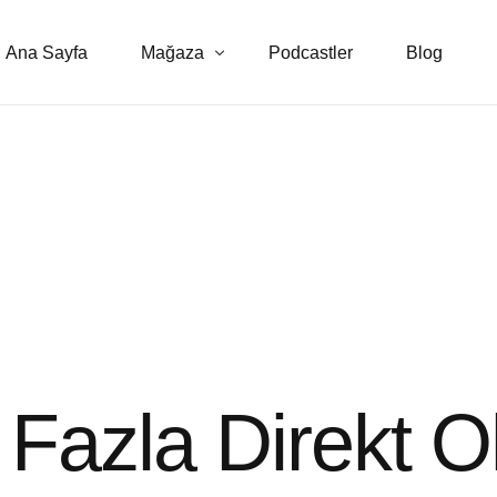
Ana Sayfa
Mağaza
Podcastler
Blog
E-kitaplar
Danışmanlık Hizmetleri
 Fazla Direkt O