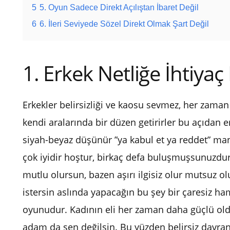
5
5. Oyun Sadece Direkt Açılıştan İbaret Değil
6
6. İleri Seviyede Sözel Direkt Olmak Şart Değil
1. Erkek Netliğe İhtiya
Erkekler belirsizliği ve kaosu sevmez, her zaman
kendi aralarında bir düzen getirirler bu açıdan
siyah-beyaz düşünür ”ya kabul et ya reddet” mant
çok iyidir hoştur, birkaç defa buluşmuşsunuzdur a
mutlu olursun, bazen aşırı ilgisiz olur mutsuz o
istersin aslında yapacağın bu şey bir çaresiz ha
oyunudur. Kadının eli her zaman daha güçlü o
adam da sen değilsin. Bu yüzden belirsiz davranıyo