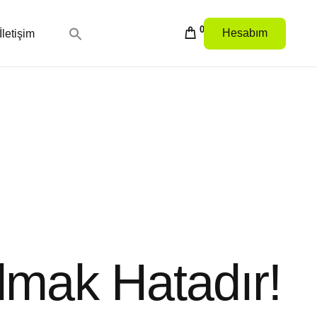
0
Hesabım
İletişim
lmak Hatadır!