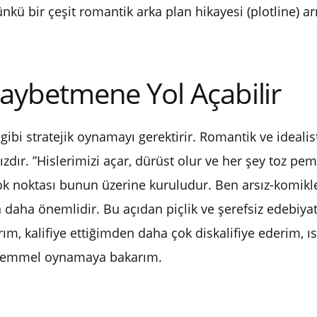
nkü bir çeşit romantik arka plan hikayesi (plotline) arı
ybetmene Yol Açabilir
gibi stratejik oynamayı gerektirir. Romantik ve ideali
ır. ”Hislerimizi açar, dürüst olur ve her şey toz pem
k noktası bunun üzerine kuruludur. Ben arsız-komikle 
aha önemlidir. Bu açıdan piçlik ve şerefsiz edebiya
şırım, kalifiye ettiğimden daha çok diskalifiye ederi
mükemmel oynamaya bakarım.