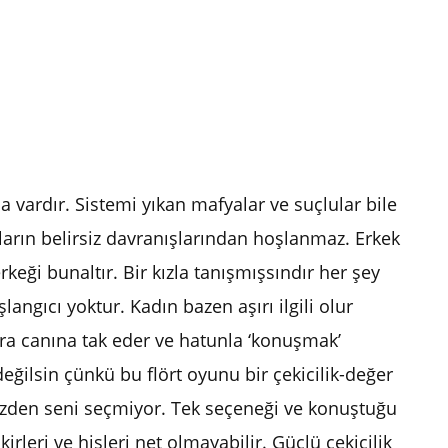
 vardır. Sistemi yıkan mafyalar ve suçlular bile
ların belirsiz davranışlarından hoşlanmaz. Erkek
eği bunaltır. Bir kızla tanışmışsındır her şey
angıcı yoktur. Kadın bazen aşırı ilgili olur
nra canına tak eder ve hatunla ‘konuşmak’
ğilsin çünkü bu flört oyunu bir çekicilik-değer
den seni seçmiyor. Tek seçeneği ve konuştuğu
rleri ve hisleri net olmayabilir. Güçlü çekicilik