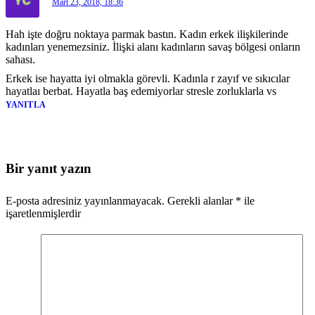
Mart 23, 2018, 18:36
Hah işte doğru noktaya parmak bastın. Kadın erkek ilişkilerinde
kadınları yenemezsiniz. İlişki alanı kadınların savaş bölgesi onların
sahası.
Erkek ise hayatta iyi olmakla görevli. Kadınla r zayıf ve sıkıcılar
hayatlaı berbat. Hayatla baş edemiyorlar stresle zorluklarla vs
YANITLA
Bir yanıt yazın
E-posta adresiniz yayınlanmayacak.
Gerekli alanlar
*
ile
işaretlenmişlerdir