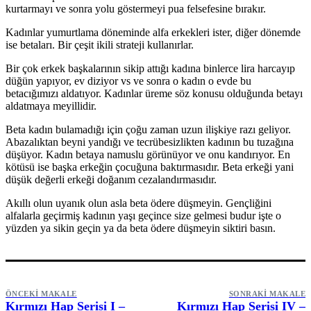
kurtarmayı ve sonra yolu göstermeyi pua felsefesine bırakır.
Kadınlar yumurtlama döneminde alfa erkekleri ister, diğer dönemde
ise betaları. Bir çeşit ikili strateji kullanırlar.
Bir çok erkek başkalarının sikip attığı kadına binlerce lira harcayıp
düğün yapıyor, ev diziyor vs ve sonra o kadın o evde bu
betacığımızı aldatıyor. Kadınlar üreme söz konusu olduğunda betayı
aldatmaya meyillidir.
Beta kadın bulamadığı için çoğu zaman uzun ilişkiye razı geliyor.
Abazalıktan beyni yandığı ve tecrübesizlikten kadının bu tuzağına
düşüyor. Kadın betaya namuslu görünüyor ve onu kandırıyor. En
kötüsü ise başka erkeğin çocuğuna baktırmasıdır. Beta erkeği yani
düşük değerli erkeği doğanım cezalandırmasıdır.
Akıllı olun uyanık olun asla beta ödere düşmeyin. Gençliğini
alfalarla geçirmiş kadının yaşı geçince size gelmesi budur işte o
yüzden ya sikin geçin ya da beta ödere düşmeyin siktiri basın.
ÖNCEKI MAKALE
SONRAKI MAKALE
Kırmızı Hap Serisi I –
Kırmızı Hap Serisi IV –