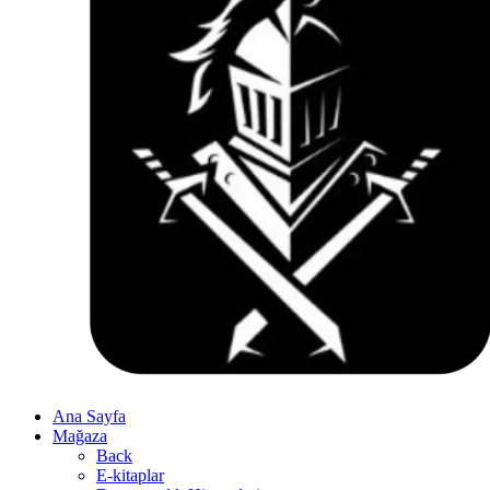
Ana Sayfa
Mağaza
Back
E-kitaplar