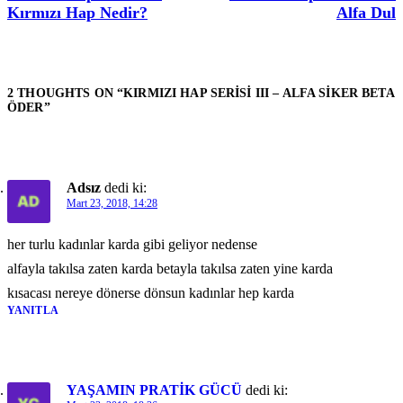
Kırmızı Hap Nedir?
Alfa Dul
2 THOUGHTS ON “
KIRMIZI HAP SERISI III – ALFA SIKER BETA
ÖDER
”
Adsız
dedi ki:
Mart 23, 2018, 14:28
her turlu kadınlar karda gibi geliyor nedense
alfayla takılsa zaten karda betayla takılsa zaten yine karda
kısacası nereye dönerse dönsun kadınlar hep karda
YANITLA
YAŞAMIN PRATİK GÜCÜ
dedi ki: