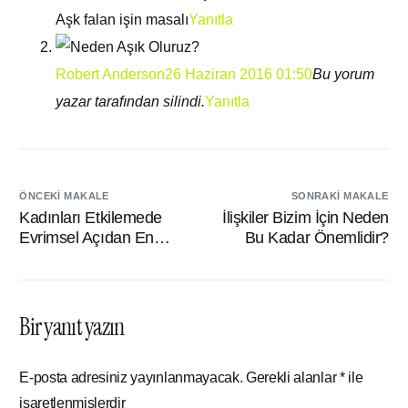
Aşk falan işin masalı
Yanıtla
Robert Anderson
26 Haziran 2016 01:50
Bu yorum
yazar tarafından silindi.
Yanıtla
ÖNCEKI MAKALE
SONRAKI MAKALE
Kadınları Etkilemede
İlişkiler Bizim İçin Neden
Evrimsel Açıdan En
Bu Kadar Önemlidir?
Etkili 2 Yöntem
Bir yanıt yazın
E-posta adresiniz yayınlanmayacak.
Gerekli alanlar
*
ile
işaretlenmişlerdir