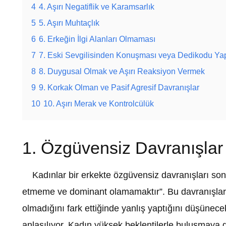
4
4. Aşırı Negatiflik ve Karamsarlık
5
5. Aşırı Muhtaçlık
6
6. Erkeğin İlgi Alanları Olmaması
7
7. Eski Sevgilisinden Konuşması veya Dedikodu Ya
8
8. Duygusal Olmak ve Aşırı Reaksiyon Vermek
9
9. Korkak Olman ve Pasif Agresif Davranışlar
10
10. Aşırı Merak ve Kontrolcülük
1. Özgüvensiz Davranışlar
Kadınlar bir erkekte özgüvensiz davranışları son de
etmeme ve dominant olamamaktır”. Bu davranışları 
olmadığını fark ettiğinde yanlış yaptığını düşünec
anlaşılıyor. Kadın yüksek beklentilerle buluşmaya 