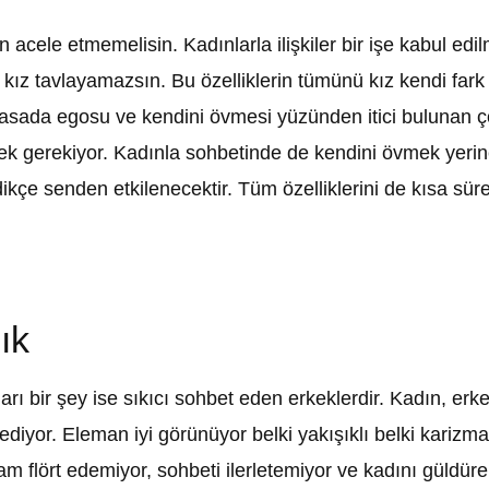
cele etmemelisin. Kadınlarla ilişkiler bir işe kabul ed
kız tavlayamazsın. Bu özelliklerin tümünü kız kendi fa
iyasada egosu ve kendini övmesi yüzünden itici bulunan ço
k gerekiyor. Kadınla sohbetinde de kendini övmek yerin
rdikçe senden etkilenecektir. Tüm özelliklerini de kısa 
ık
rı bir şey ise sıkıcı sohbet eden erkeklerdir. Kadın, erk
diyor. Eleman iyi görünüyor belki yakışıklı belki karizma
am flört edemiyor, sohbeti ilerletemiyor ve kadını güld