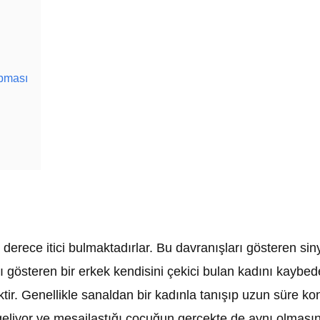
pması
rece itici bulmaktadırlar. Bu davranışları gösteren sinya
gösteren bir erkek kendisini çekici bulan kadını kaybed
ektir. Genellikle sanaldan bir kadınla tanışıp uzun süre 
geliyor ve mesajlaştığı çocuğun gerçekte de aynı olması