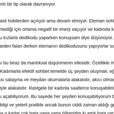
tı bir tip olarak davranıyor.
it hobilerden açılıyor ama devam etmiyor. Eleman sohbe
ediği için ortama negatif bir enerji saçıyor ve kadında k
u kızlarla dedikodu yaparken konuşsam diye düşünüyor.
 neden falan derken elemanın dedikodusunu yapıyorlar sa
bu biraz da mantıksal düşünmenin etkisidir. Özellikle m
. Kadınlarla efektif sohbet temelde üç şeyden oluşmalı; eğl
lması sataşma ve meydan okumalarla alakalıdır, akıcı olm
yle alakalıdır. Rastgele bir kadınla saatlerce konuşabili
u açabiliyorum. Bu sayede her şeyden konuşabiliyorum bu 
ilgi ve yeterli pratikle ancak bunun ciddi zaman aldığı 
ma o kadar çok hata yapa yapa öğrendim ki artık hata y