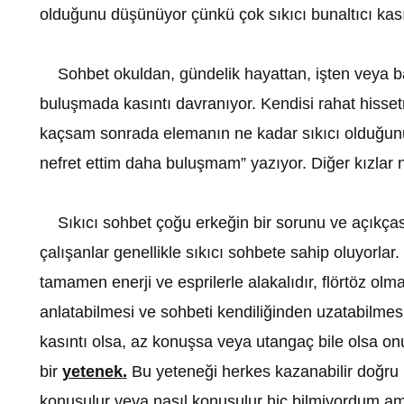
olduğunu düşünüyor çünkü çok sıkıcı bunaltıcı kasın
Sohbet okuldan, gündelik hayattan, işten veya bas
buluşmada kasıntı davranıyor. Kendisi rahat hissetm
kaçsam sonrada elemanın ne kadar sıkıcı olduğun
nefret ettim daha buluşmam” yazıyor. Diğer kızlar
Sıkıcı sohbet çoğu erkeğin bir sorunu ve açıkçası 
çalışanlar genellikle sıkıcı sohbete sahip oluyorlar
tamamen enerji ve esprilerle alakalıdır, flörtöz o
anlatabilmesi ve sohbeti kendiliğinden uzatabilmesi
kasıntı olsa, az konuşsa veya utangaç bile olsa on
bir
yetenek.
Bu yeteneği herkes kazanabilir doğru b
konuşulur veya nasıl konuşulur hiç bilmiyordum a