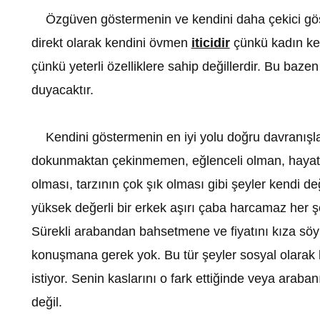
Özgüven göstermenin ve kendini daha çekici göste
direkt olarak kendini övmen
iticidir
çünkü kadın ke
çünkü yeterli özelliklere sahip değillerdir. Bu baz
duyacaktır.
Kendini göstermenin en iyi yolu doğru davranışla
dokunmaktan çekinmemen, eğlenceli olman, hayatta k
olması, tarzının çok şık olması gibi şeyler kendi d
yüksek değerli bir erkek aşırı çaba harcamaz her ş
Sürekli arabandan bahsetmene ve fiyatını kıza söyl
konuşmana gerek yok. Bu tür şeyler sosyal olarak ka
istiyor. Senin kaslarını o fark ettiğinde veya arab
değil.