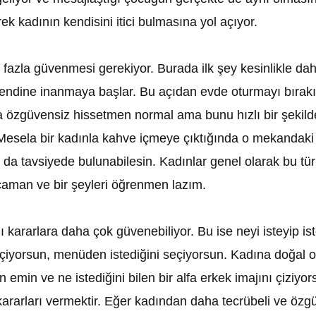
k kadının kendisini itici bulmasına yol açıyor.
azla güvenmesi gerekiyor. Burada ilk şey kesinlikle dah
kendine inanmaya başlar. Bu açıdan evde oturmayı bırak
da özgüvensiz hissetmen normal ama bunu hızlı bir şekil
 Mesela bir kadınla kahve içmeye çıktığında o mekandaki 
a da tavsiyede bulunabilesin. Kadınlar genel olarak bu tü
rcaman ve bir şeyleri öğrenmen lazım.
ararlara daha çok güvenebiliyor. Bu ise neyi isteyip ist
çiyorsun, menüden istediğini seçiyorsun. Kadına doğal ola
 emin ve ne istediğini bilen bir alfa erkek imajını çiziy
l kararları vermektir. Eğer kadından daha tecrübeli ve 