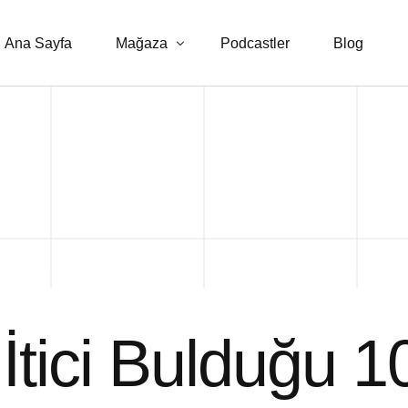
Ana Sayfa
Mağaza
Podcastler
Blog
E-kitaplar
Danışmanlık Hizmetleri
 İtici Bulduğu 1