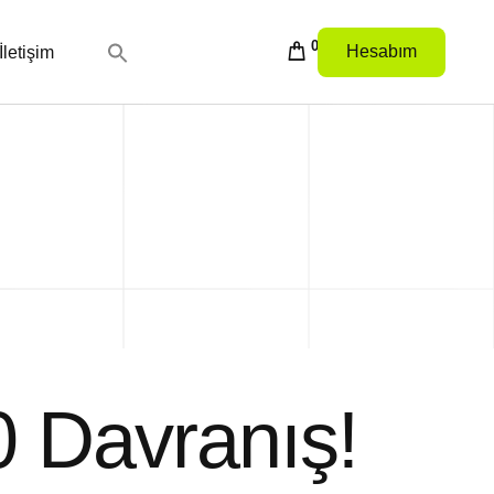
0
Hesabım
İletişim
0 Davranış!