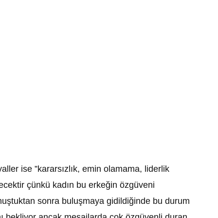
ller ise ”kararsızlık, emin olamama, liderlik
ecektir çünkü kadın bu erkeğin özgüveni
konuştuktan sonra buluşmaya gidildiğinde bu durum
nı bekliyor ancak mesajlarda çok özgüvenli duran