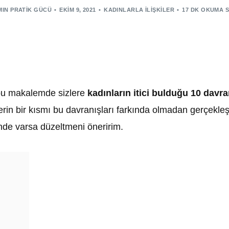
MIN PRATIK GÜCÜ
EKIM 9, 2021
KADINLARLA İLIŞKILER
17 DK OKUMA 
 bu makalemde sizlere
kadınların itici bulduğu 10 davr
erin bir kısmı bu davranışları farkında olmadan gerçekleşt
ende varsa düzeltmeni öneririm.