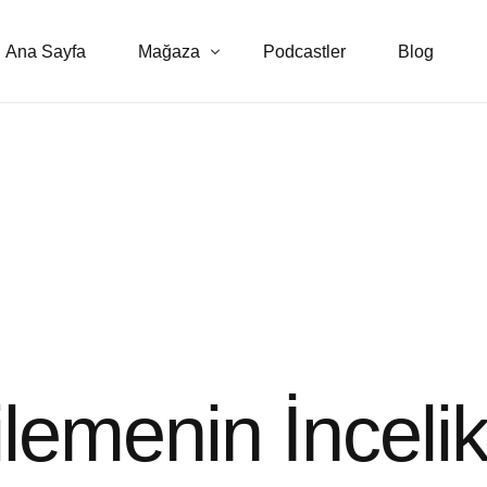
Ana Sayfa
Mağaza
Podcastler
Blog
E-kitaplar
Danışmanlık Hizmetleri
ilemenin İncelik