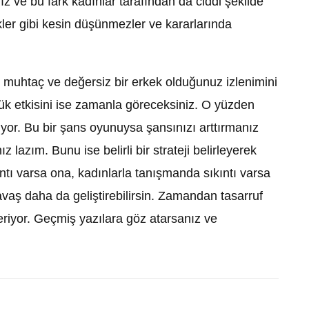
z ve bu fark kadınlar tarafından da ciddi şekilde
ekler gibi kesin düşünmezler ve kararlarında
n muhtaç ve değersiz bir erkek olduğunuz izlenimini
ük etkisini ise zamanla göreceksiniz. O yüzden
r. Bu bir şans oyunuysa şansınızı arttırmanız
z lazım. Bunu ise belirli bir strateji belirleyerek
tı varsa ona, kadınlarla tanışmanda sıkıntı varsa
vaş daha da geliştirebilirsin. Zamandan tasarruf
çeriyor. Geçmiş yazılara göz atarsanız ve