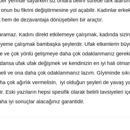
yerinde sayarken siz onlara belirli sürede fark atarsını
onun bu fikrini değiştirmesine yol açabilir. Kadınlar erk
ja hem de dezavantaja dönüşebilen bir araçtır.
yaramaz. Kadını direkt etkilemeye çalışmak, kadında sizi
leyeme çalışmak bambaşka şeylerdir. Ufak etkenlerin büy
 ve çok yönlü gelişmeye daha çok odaklanmanız gerekiyo
plardansa ufak ufak değişmek ve kendinizin en iyi hali olmanı
eli ve ona daha çok odaklanmanız lazım. Gİyiminde sıkın
a çok ağırlık vermelisin, iyi olduğun şeyleri de yavaş ya
 Eski yazıların hepsi spesifik olarak belirli tavsiyeleri i
aha iyi sonuçlar alacağınız garantidir.