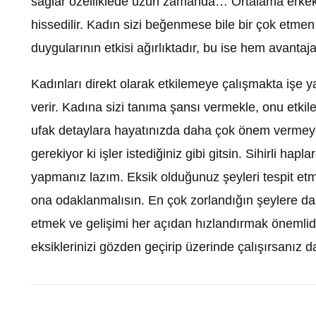
sağlar özelliklede uzun zamanda… Ortalama erkekler 
hissedilir. Kadın sizi beğenmese bile bir çok etmen 
duygularının etkisi ağırlıktadır, bu ise hem avanta
Kadınları direkt olarak etkilemeye çalışmakta işe 
verir. Kadına sizi tanıma şansı vermekle, onu etki
ufak detaylara hayatınızda daha çok önem vermeye
gerekiyor ki işler istediğiniz gibi gitsin. Sihirli ha
yapmanız lazım. Eksik olduğunuz şeyleri tespit etm
ona odaklanmalısın. En çok zorlandığın şeylere dah
etmek ve gelişimi her açıdan hızlandırmak önemlidir.
eksiklerinizi gözden geçirip üzerinde çalışırsanız d