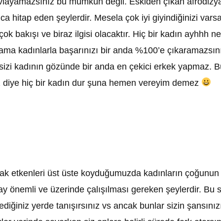
 tavlayamazsınız bu mümkün değil. Eskiden çıkan afrodizyak
uca hitap eden şeylerdir. Mesela çok iyi giyindiğinizi vars
k bakışı ve biraz ilgisi olacaktır. Hiç bir kadın ayhhh ne
kadınlarla başarınızı bir anda %100’e çıkaramazsınız. Ç
ri sizi kadının gözünde bir anda en çekici erkek yapmaz.
 diye hiç bir kadın dur şuna hemen vereyim demez
 etkenleri üst üste koyduğumuzda kadınların çoğunun etki
tay önemli ve üzerinde çalışılması gereken şeylerdir. Bu 
stediğiniz yerde tanışırsınız vs ancak bunlar sizin şansınız