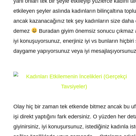
yani onları tek bir şeyle etkileyip yüzlerce kadını
etkileyen şeyler aslında kadınların bilinçaltına topl
ancak kazanacağınız tek şey kadınların size daha ço
demez
Buradan giyim önemsiz sonucu çıkmaz ama 
iyi konuşuyorsunuz, enerjiniz iyi vs bunların hiçbi
daygame yapıyorsunuz veya iyi mesajlaşıyorsunuz
Olay hiç bir zaman tek etkende bitmez ancak bu ufak
işi direkt yaptığını fark edersiniz. O yüzden her de
giyinirsiniz, iyi konuşursunuz, istediğiniz kadınla i