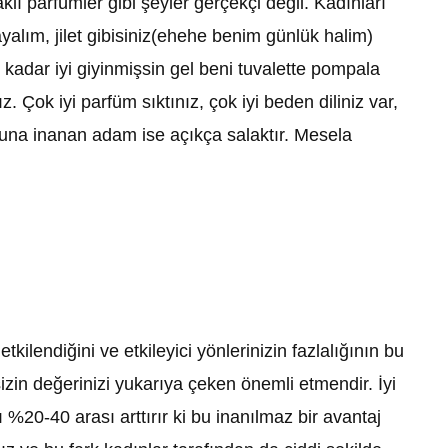
lı parfümler gibi şeyler gerçekçi değil. Kadınları
ayalım, jilet gibisiniz(ehehe benim günlük halim)
 kadar iyi giyinmişsin gel beni tuvalette pompala
ok iyi parfüm sıktınız, çok iyi beden diliniz var,
 Buna inanan adam ise açıkça salaktır. Mesela
lendiğini ve etkileyici yönlerinizin fazlalığının bu
sizin değerinizi yukarıya çeken önemli etmendir. İyi
ı %20-40 arası arttırır ki bu inanılmaz bir avantaj