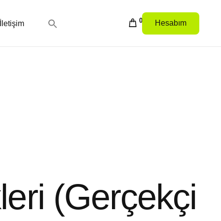
0
Hesabım
İletişim
leri (Gerçekçi