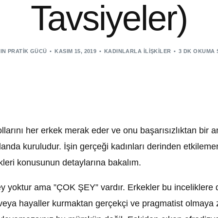
Tavsiyeler)
IN PRATIK GÜCÜ
KASIM 15, 2019
KADINLARLA İLIŞKILER
3 DK OKUMA 
ollarını her erkek merak eder ve onu başarısızlıktan bir a
anda kuruludur. İşin gerçeği kadınları derinden etkileme
likleri konusunun detaylarına bakalım.
şey yoktur ama ”ÇOK ŞEY” vardır. Erkekler bu inceliklere 
n veya hayaller kurmaktan gerçekçi ve pragmatist olmaya z