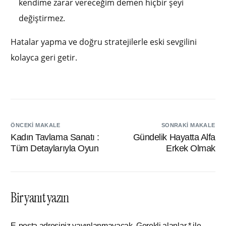
kendime zarar vereceğim demen hiçbir şeyi
değiştirmez.
Hatalar yapma ve doğru stratejilerle eski sevgilini
kolayca geri getir.
ÖNCEKI MAKALE
SONRAKI MAKALE
Kadın Tavlama Sanatı :
Gündelik Hayatta Alfa
Tüm Detaylarıyla Oyun
Erkek Olmak
Bir yanıt yazın
E-posta adresiniz yayınlanmayacak.
Gerekli alanlar
*
ile