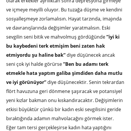
olarak erkekler ayrılıktan sonra depresyona girmeye
ve içmeye meyilli oluyor. Bu tuzağa düşme ve kendini
sosyalleşmeye zorlamalısın. Hayat tarzında, imajında
ve davranışlarında değişimler yaratmalısın. Eski
sevgilin seni bitik ve mahvolmuş gördüğünde
”iyi ki
bu kaybedeni terk etmişim beni zaten hak
etmiyordu şu haline bak”
diye düşünecek ancak
seni çok iyi halde görürse
”Ben bu adamı terk
etmekle hata yaptım galiba şimdiden daha mutlu
ve iyi görünüyor”
diye düşünecektir. Senin tekrardan
flört havuzuna geri dönmene şaşıracak ve potansiyel
yeni kızlar bakman onu kıskandıracaktır. Değişimlerin
etkisi büyüktür çünkü bir kadın eski sevgilisini geride
bıraktığında adamın mahvolacağını görmek ister.
Eğer tam tersi gerçekleşirse kadın hata yaptığını