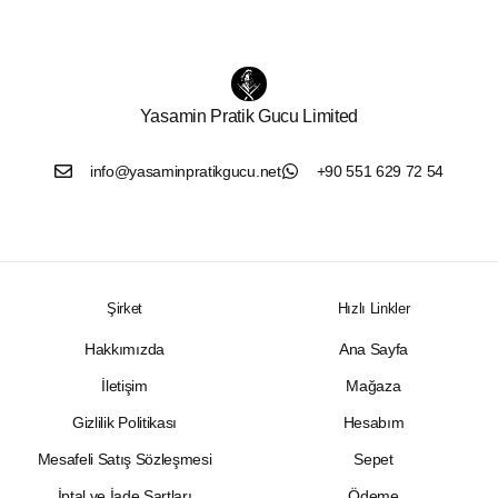
Yasamin Pratik Gucu Limited
info@yasaminpratikgucu.net
+90 551 629 72 54
Şirket
Hızlı Linkler
Hakkımızda
Ana Sayfa
İletişim
Mağaza
Gizlilik Politikası
Hesabım
Mesafeli Satış Sözleşmesi
Sepet
İptal ve İade Şartları
Ödeme