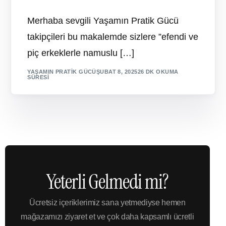
Merhaba sevgili Yaşamın Pratik Gücü
takipçileri bu makalemde sizlere ”efendi ve
piç erkeklerle namuslu […]
YAŞAMIN PRATIK GÜCÜ
ŞUBAT 8, 2025
26 DK OKUMA
SÜRESI
Yeterli Gelmedi mi?
Ücretsiz içeriklerimiz sana yetmediyse hemen
mağazamızı ziyaret et ve çok daha kapsamlı ücretli