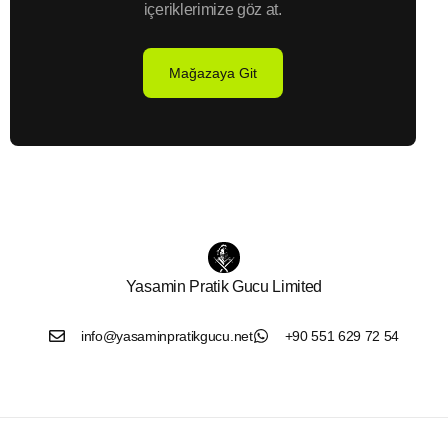
içeriklerimize göz at.
Mağazaya Git
Yasamin Pratik Gucu Limited
info@yasaminpratikgucu.net
+90 551 629 72 54