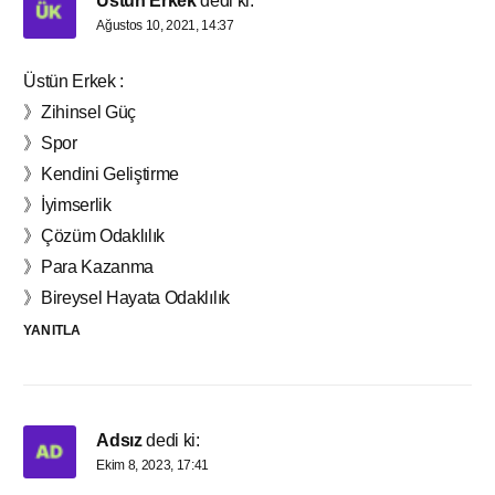
Üstün Erkek
dedi ki:
Ağustos 10, 2021, 14:37
Üstün Erkek :
》Zihinsel Güç
》Spor
》Kendini Geliştirme
》İyimserlik
》Çözüm Odaklılık
》Para Kazanma
》Bireysel Hayata Odaklılık
YANITLA
Adsız
dedi ki:
Ekim 8, 2023, 17:41