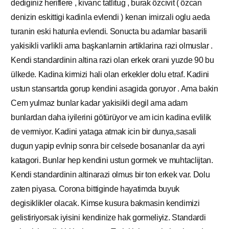
dediginiz heriflere , kivanc tatlitug , burak özcivit ( özcan
denizin eskittigi kadinla evlendi ) kenan imirzali oglu aeda
turanin eski hatunla evlendi. Sonucta bu adamlar basarili
yakisikli varlikli ama başkanlarnin artiklarina razi olmuslar .
Kendi standardinin altina razi olan erkek orani yuzde 90 bu
ülkede. Kadina kirmizi hali olan erkekler dolu etraf. Kadini
ustun stansartda gorup kendini asagida goruyor . Ama bakin
Cem yulmaz bunlar kadar yakisikli degil ama adam
bunlardan daha iyilerini götürüyor ve am icin kadina evlilik
de vermiyor. Kadini yataga atmak icin bir dunya,sasali
dugun yapip evlnip sonra bir celsede bosananlar da ayri
katagori. Bunlar hep kendini ustun gormek ve muhtaclijtan.
Kendi standardinin altinarazi olmus bir ton erkek var. Dolu
zaten piyasa. Corona bittiginde hayatimda buyuk
degisiklikler olacak. Kimse kusura bakmasin kendimizi
gelistiriyorsak iyisini kendinize hak gormeliyiz. Standardi