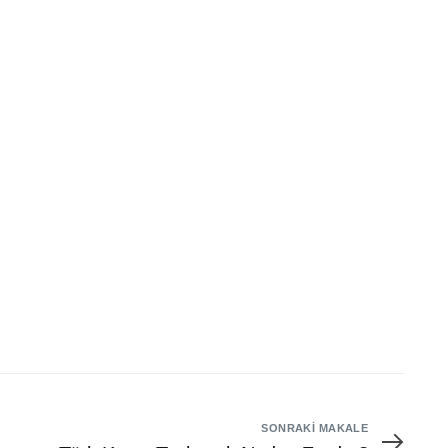
SONRAKI MAKALE