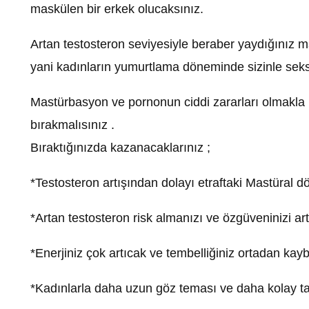
maskülen bir erkek olucaksınız.
Artan testosteron seviyesiyle beraber yaydığınız m
yani kadınların yumurtlama döneminde sizinle seks 
Mastürbasyon ve pornonun ciddi zararları olmakla be
bırakmalısınız .
Bıraktığınızda kazanacaklarınız ;
*Testosteron artışından dolayı etraftaki Mastüral 
*Artan testosteron risk almanızı ve özgüveninizi ar
*Enerjiniz çok artıcak ve tembelliğiniz ortadan kayb
*Kadınlarla daha uzun göz teması ve daha kolay ta