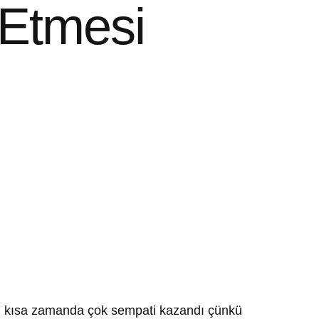
 Etmesi
um kısa zamanda çok sempati kazandı çünkü