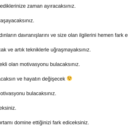
tediklerinize zaman ayıracaksınız.
yaşayacaksınız.
ınların davranışlarını ve size olan ilgilerini hemen fark e
cak ve artık tekniklerle uğraşmayaksınız.
rekli olan motivasyonu bulacaksınız.
nacaksın ve hayatın değişecek
motivasyonu bulacaksınız.
eksiniz.
rtamı domine ettiğinizi fark ediceksiniz.