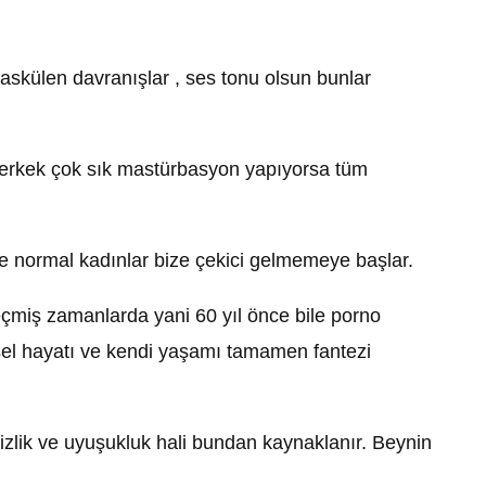
askülen davranışlar , ses tonu olsun bunlar
ir erkek çok sık mastürbasyon yapıyorsa tüm
ve normal kadınlar bize çekici gelmemeye başlar.
Geçmiş zamanlarda yani 60 yıl önce bile porno
nsel hayatı ve kendi yaşamı tamamen fantezi
izlik ve uyuşukluk hali bundan kaynaklanır. Beynin