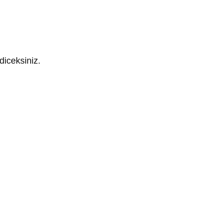
diceksiniz.