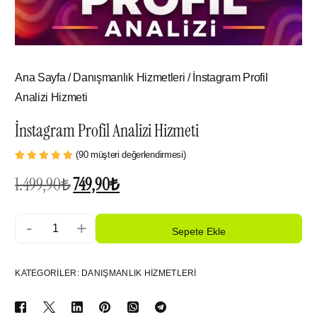
Ana Sayfa
/
Danışmanlık Hizmetleri
/ İnstagram Profil
Analizi Hizmeti
İnstagram Profil Analizi Hizmeti
(
90
müşteri değerlendirmesi)
90
müşteri
puanına
1.499,90
₺
749,90
₺
dayanarak
5
üzerinden
5.00
-
+
puan aldı
Sepete Ekle
KATEGORILER:
DANIŞMANLIK HIZMETLERI