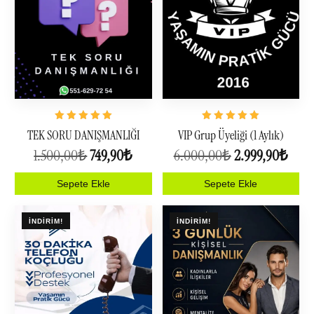
5
5
TEK SORU DANIŞMANLIĞI
VIP Grup Üyeliği (1 Aylık)
üzerinden
üzerinden
5.00
4.99
1.500,00
₺
749,90
₺
6.000,00
₺
2.999,90
₺
oy aldı
oy aldı
Sepete Ekle
Sepete Ekle
İNDIRIM!
İNDIRIM!