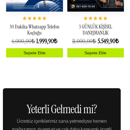
5
5
30 Dakika Whatsapp Telefon
3 GÜNLÜK KİŞİSEL
üzerinden
üzerinden
Koçluğu
DANIŞMANLIK
4.99
5.00
oy aldı
oy aldı
4.000,00
₺
1.999,90
₺
11.000,00
₺
5.549,90
₺
Sepete Ekle
Sepete Ekle
Yeterli Gelmedi mi?
Ücretsiz içeriklerimiz sana yetmediyse hemen
mağazamızı ziyaret et ve çok daha kapsamlı ücretli