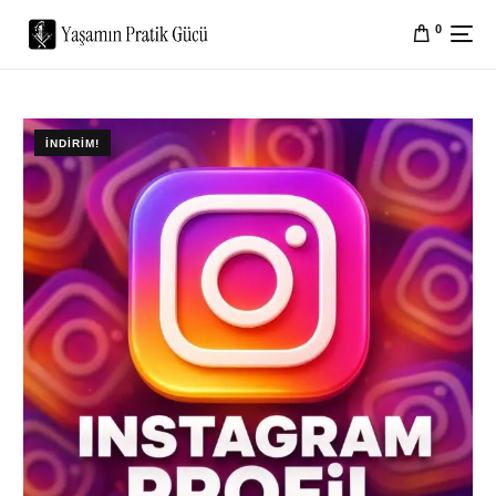
0
İNDIRIM!