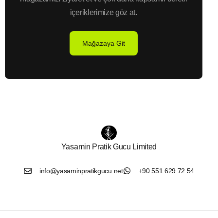
içeriklerimize göz at.
Mağazaya Git
Yasamin Pratik Gucu Limited
info@yasaminpratikgucu.net
+90 551 629 72 54