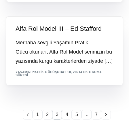
Alfa Rol Model III – Ed Stafford
Merhaba sevgili Yaşamın Pratik
Gücü okurları, Alfa Rol Model serimizin bu
yazısında kurgu karakterlerden ziyade […]
YAŞAMIN PRATIK GÜCÜ
ŞUBAT 18, 2021
4 DK OKUMA
SÜRESI
1
2
3
4
5
…
7