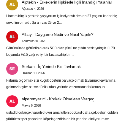
Alptekin
-
Erkeklerin İlişkilerle İlgili İnandığı Yalanlar
Ağustos 4, 2026
Hocam küçük şehirde yaşıyorum iş kariyer vb derken 27 yaşına kadar hiç
sevgilim olmadı. Şu an yaş 29 ve 2…
Albay
-
Daygame Nedir ve Nasıl Yapılır?
Temmuz 30, 2026
Günümüzde görünüş olarak 5/10 olan yüzü ne çirkin nede yakışıklı 1.70
boyunda %15 yağı ve iyi bir tarza sahip bir…
Serkan
-
İş Yerinde Kız Tavlamak
Haziran 19, 2026
Fırlama piç olmak sizi küçük gösterir palyaço olmak tavlamak kavramına
gelmez beyler net ve dürüst olun yerinde ve zamanında konuşun…
alperenyazıci
-
Korkak Olmaktan Vazgeç
Mayıs 6, 2026
üstad bloglarçok yararlı oluyor ama lütfen podcast daha çok gelsin cidden
yürürken spor yaparken köpek gezdirirken bir yandan dinliyorum ve…